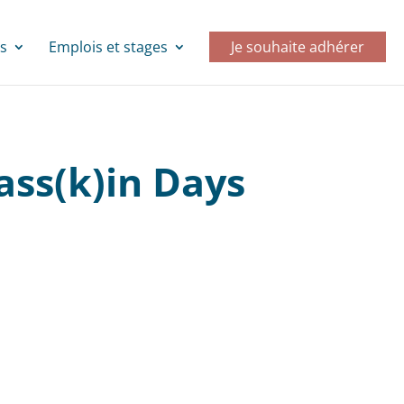
s
Emplois et stages
Je souhaite adhérer
ass(k)in Days